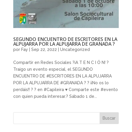
SEGUNDO ENCUENTRO DE ESCRITORES EN LA
ALPUJARRA POR LA ALPUJARRA DE GRANADA ?
por
Fay
|
Sep 22, 2022
|
Uncategorized
Compartir en Redes Sociales ?¡A T E N C I Ó N! ?
Traigo un evento especial, el SEGUNDO
ENCUENTRO DE #ESCRITORES EN LA ALPUJARRA
POR LA ALPUJARRA DE #GRANADA ? ? ¡¡No os lo
perdáis!! ? ? en #Capileira ♥️ Comparte este #evento
con quien pueda interesar.? Sábado 1 de...
Buscar