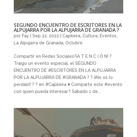
SEGUNDO ENCUENTRO DE ESCRITORES EN LA
ALPUJARRA POR LA ALPUJARRA DE GRANADA ?
por
Fay
|
Sep 22, 2022
|
Capileira
,
Cultura
,
Eventos
,
La Alpujarra de Granada
,
Octubre
Compartir en Redes Sociales?¡A T E N C I Ó N! ?
Traigo un evento especial, el SEGUNDO
ENCUENTRO DE #ESCRITORES EN LA ALPUJARRA
POR LA ALPUJARRA DE #GRANADA ? ? ¡¡No os lo
perdáis!! ? ? en #Capileira ♥️ Comparte este #evento
con quien pueda interesar.? Sábado 1 de...