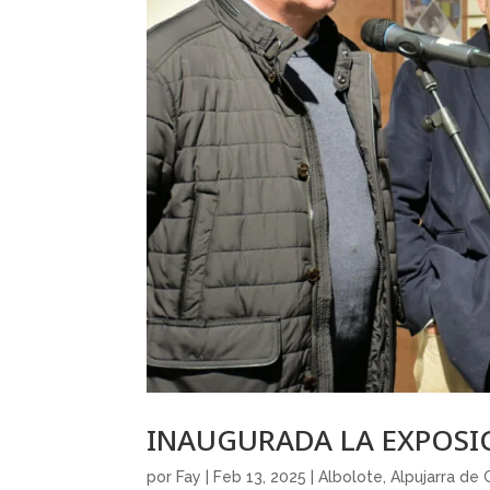
INAUGURADA LA EXPOSI
por
Fay
|
Feb 13, 2025
|
Albolote
,
Alpujarra de