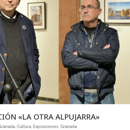
CIÓN «LA OTRA ALPUJARRA»
 Granada
,
Cultura
,
Exposiciones
,
Granada