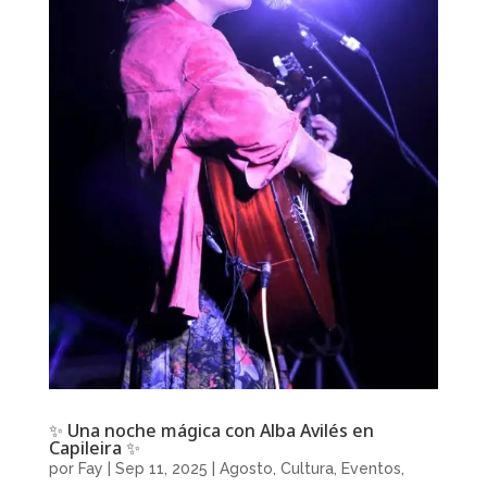
✨ Una noche mágica con Alba Avilés en
Capileira ✨
por
Fay
|
Sep 11, 2025
|
Agosto
,
Cultura
,
Eventos
,