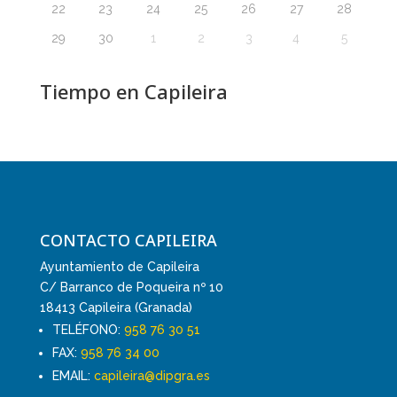
22
23
24
25
26
27
28
29
30
1
2
3
4
5
Tiempo en Capileira
CONTACTO CAPILEIRA
Ayuntamiento de Capileira
C/ Barranco de Poqueira nº 10
18413 Capileira (Granada)
TELÉFONO:
958 76 30 51
FAX:
958 76 34 00
EMAIL:
capileira@dipgra.es