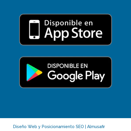
Diseño Web y Posicionamiento SEO | Almusafir