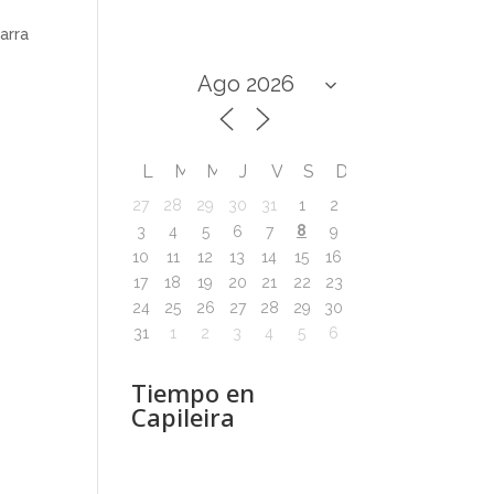
arra
L
M
M
J
V
S
D
27
28
29
30
31
1
2
8
3
4
5
6
7
9
10
11
12
13
14
15
16
17
18
19
20
21
22
23
24
25
26
27
28
29
30
31
1
2
3
4
5
6
Tiempo en
Capileira