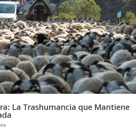
ira: La Trashumancia que Mantiene
nada
ira