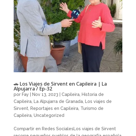
🚗 Los Viajes de Sirvent en Capileira | La
Alpujarra / Ep-32
por
Fay
|
Nov 13, 2023
|
Capileira
,
Historia de
Capileira
,
La Alpujarra de Granada
,
Los viajes de
Sirvent
,
Reportajes en Capileira
,
Turismo de
Capileira
,
Uncategorized
Compartir en Redes SocialesLos viajes de Sirvent
recorre pequeños pueblos de la geografía española