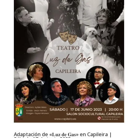
Adaptación de «𝐋𝐮𝐳 𝐝𝐞 𝐆𝐚𝐬» en Capileira |