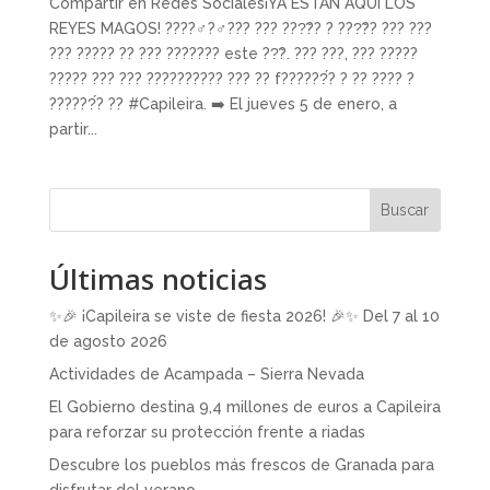
Compartir en Redes Sociales¡YA ESTÁN AQUÍ LOS
REYES MAGOS! ????‍♂️?‍♂️??? ??? ???̃?? ? ???̃?? ??? ???
??? ????? ?? ??? ??????? este ??̃?. ??? ???, ??? ?????
????? ??? ??? ?????????? ??? ?? f??????́? ? ?? ???? ?
??????́? ?? #Capileira. ➡️ El jueves 5 de enero, a
partir...
Buscar
Últimas noticias
✨🎉 ¡Capileira se viste de fiesta 2026! 🎉✨ Del 7 al 10
de agosto 2026
Actividades de Acampada – Sierra Nevada
El Gobierno destina 9,4 millones de euros a Capileira
para reforzar su protección frente a riadas
Descubre los pueblos más frescos de Granada para
disfrutar del verano