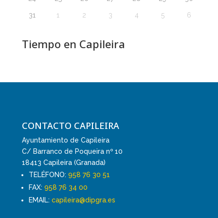
31
1
2
3
4
5
6
Tiempo en Capileira
CONTACTO CAPILEIRA
Ayuntamiento de Capileira
C/ Barranco de Poqueira nº 10
18413 Capileira (Granada)
TELÉFONO:
958 76 30 51
FAX:
958 76 34 00
EMAIL:
capileira@dipgra.es