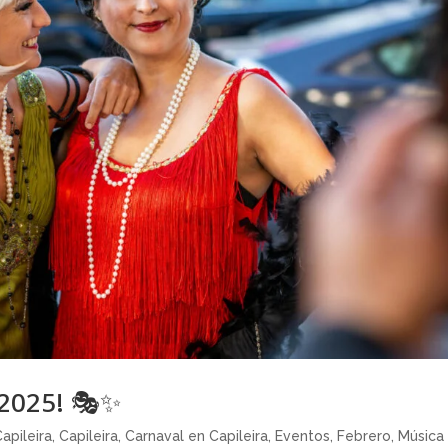
 2025! 🎭✨
apileira
,
Capileira
,
Carnaval en Capileira
,
Eventos
,
Febrero
,
Música