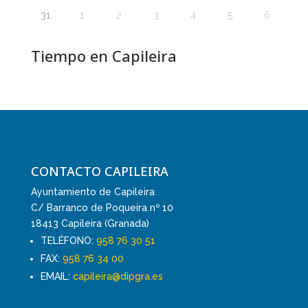
31
1
2
3
4
5
6
Tiempo en Capileira
CONTACTO CAPILEIRA
Ayuntamiento de Capileira
C/ Barranco de Poqueira nº 10
18413 Capileira (Granada)
TELÉFONO:
958 76 30 51
FAX:
958 76 34 00
EMAIL:
capileira@dipgra.es