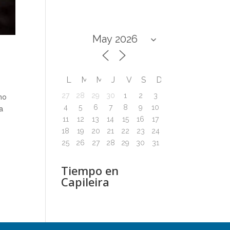
L
M
M
J
V
S
D
27
28
29
30
1
2
3
mo
4
5
6
7
8
9
10
a
11
12
13
14
15
16
17
18
19
20
21
22
23
24
25
26
27
28
29
30
31
Tiempo en
Capileira