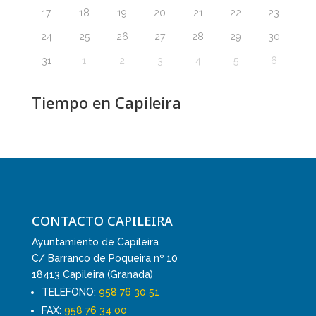
17
18
19
20
21
22
23
24
25
26
27
28
29
30
31
1
2
3
4
5
6
Tiempo en Capileira
CONTACTO CAPILEIRA
Ayuntamiento de Capileira
C/ Barranco de Poqueira nº 10
18413 Capileira (Granada)
TELÉFONO:
958 76 30 51
FAX:
958 76 34 00