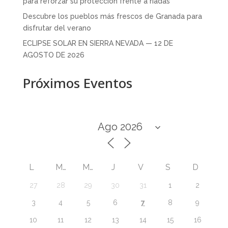
para reforzar su protección frente a riadas
Descubre los pueblos más frescos de Granada para
disfrutar del verano
ECLIPSE SOLAR EN SIERRA NEVADA — 12 DE
AGOSTO DE 2026
Próximos Eventos
L
M
M
J
V
S
D
27
28
29
30
31
1
2
7
3
4
5
6
8
9
10
11
12
13
14
15
16