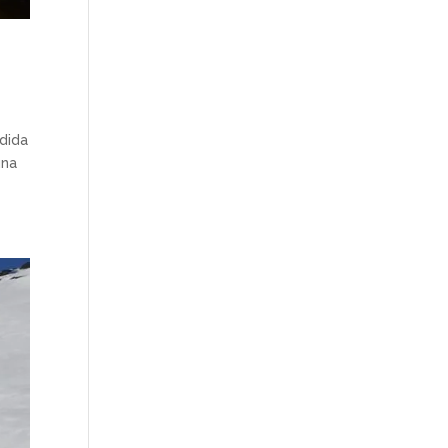
ndida
una