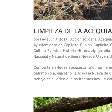
LIMPIEZA DE LA ACEQUI
por
Fay
|
Jun 3, 2025
|
Acción solidaria
,
Acequia
Ayuntamiento de Capileira
,
Bubión
,
Capileira
,
C
Cultura
,
Eventos
,
Historia
,
Historia alpujarreña
,
Nacional y Natural de Sierra Nevada
,
Universi
Compartir en Redes SocialesUn año más hemos
patrimonio alpujarreño: la Acequia Nueva de C
trabajo es el vídeo que os traemos hoy. Le dam