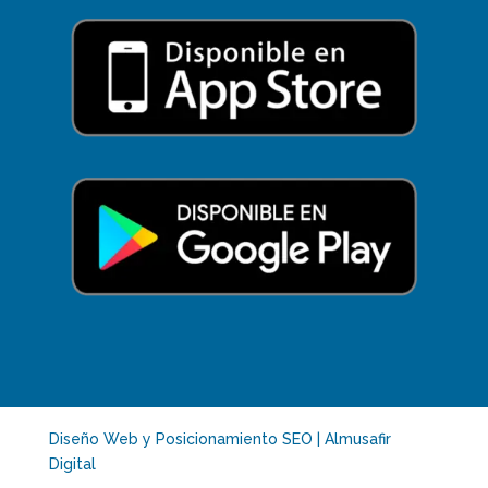
Diseño Web y Posicionamiento SEO | Almusafir
Digital