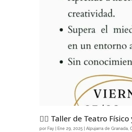
🤸‍♀️ Taller de Teatro Físi
por
Fay
|
Ene 29, 2025
|
Alpujarra de Granada
,
C