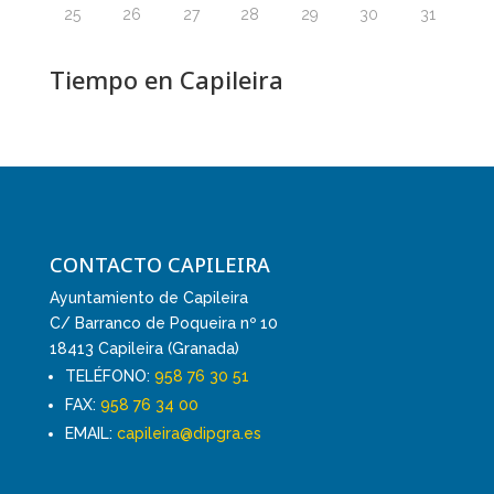
25
26
27
28
29
30
31
Tiempo en Capileira
CONTACTO CAPILEIRA
Ayuntamiento de Capileira
C/ Barranco de Poqueira nº 10
18413 Capileira (Granada)
TELÉFONO:
958 76 30 51
FAX:
958 76 34 00
EMAIL:
capileira@dipgra.es