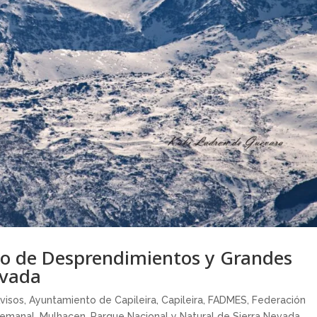
go de Desprendimientos y Grandes
evada
visos
,
Ayuntamiento de Capileira
,
Capileira
,
FADMES
,
Federación
semanal
,
Mulhacen
,
Parque Nacional y Natural de Sierra Nevada
,