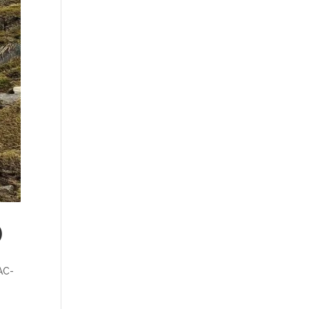
)
AC-