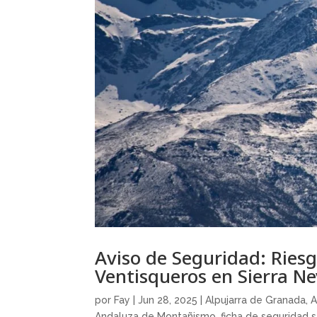
Aviso de Seguridad: Ries
Ventisqueros en Sierra N
por
Fay
|
Jun 28, 2025
|
Alpujarra de Granada
,
A
Andaluza de Montañismo
,
ficha de seguridad 