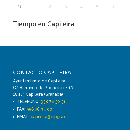
31
1
2
3
4
5
6
Tiempo en Capileira
CONTACTO CAPILEIRA
Ayuntamiento de Capileira
C/ Barranco de Poqueira nº 10
18413 Capileira (Granada)
TELÉFONO:
958 76 30 51
FAX:
958 76 34 00
EMAIL:
capileira@dipgra.es