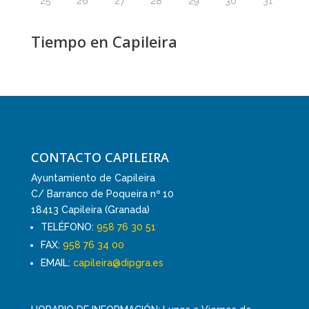
25
26
27
28
29
30
31
Tiempo en Capileira
CONTACTO CAPILEIRA
Ayuntamiento de Capileira
C/ Barranco de Poqueira nº 10
18413 Capileira (Granada)
TELÉFONO:
958 76 30 51
FAX:
958 76 34 00
EMAIL:
capileira@dipgra.es