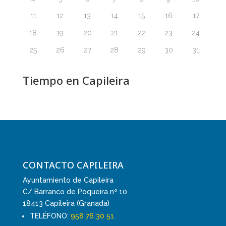
11
12
13
14
15
16
17
18
19
20
21
22
23
24
25
26
27
28
29
30
31
Tiempo en Capileira
CONTACTO CAPILEIRA
Ayuntamiento de Capileira
C/ Barranco de Poqueira nº 10
18413 Capileira (Granada)
TELÉFONO:
958 76 30 51