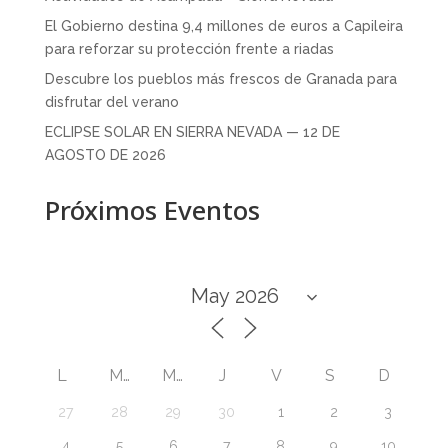
El Gobierno destina 9,4 millones de euros a Capileira
para reforzar su protección frente a riadas
Descubre los pueblos más frescos de Granada para
disfrutar del verano
ECLIPSE SOLAR EN SIERRA NEVADA — 12 DE
AGOSTO DE 2026
Próximos Eventos
L
M
M
J
V
S
D
27
28
29
30
1
2
3
4
5
6
7
8
9
10