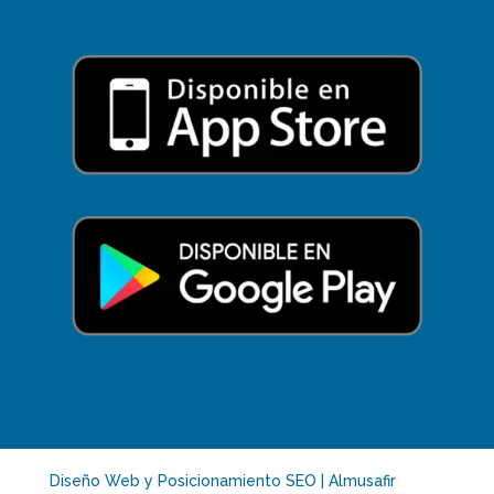
Diseño Web y Posicionamiento SEO | Almusafir