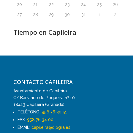
20
21
22
23
24
25
26
27
28
29
30
31
1
2
Tiempo en Capileira
CONTACTO CAPILEIRA
Ayuntamiento de Capileira
C/ Barranco de Poqueira nº 10
18413 Capileira (Granada)
TELÉFONO:
958 76 30 51
FAX:
958 76 34 00
EMAIL:
capileira@dipgra.es