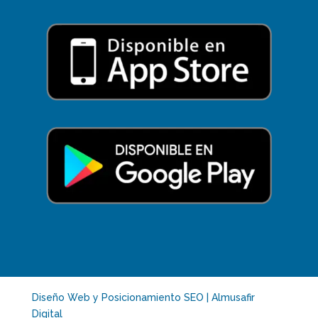
Diseño Web y Posicionamiento SEO | Almusafir
Digital