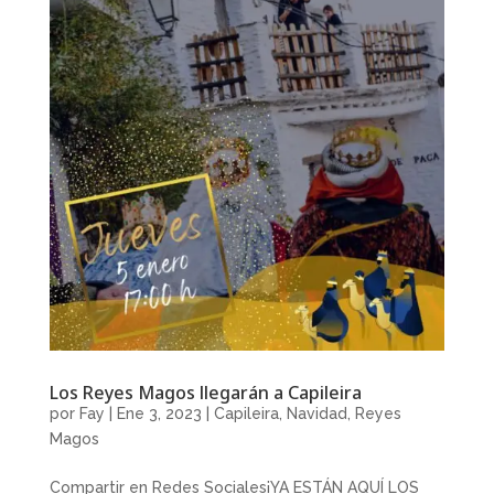
Los Reyes Magos llegarán a Capileira
por
Fay
|
Ene 3, 2023
|
Capileira
,
Navidad
,
Reyes
Magos
Compartir en Redes Sociales¡YA ESTÁN AQUÍ LOS