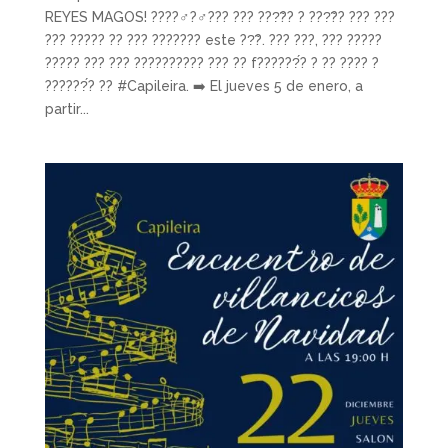
REYES MAGOS! ????‍♂️?‍♂️??? ??? ???̃?? ? ???̃?? ??? ???
??? ????? ?? ??? ??????? este ??̃?. ??? ???, ??? ?????
????? ??? ??? ?????????? ??? ?? f??????́? ? ?? ???? ?
??????́? ?? #Capileira. ➡️ El jueves 5 de enero, a
partir...