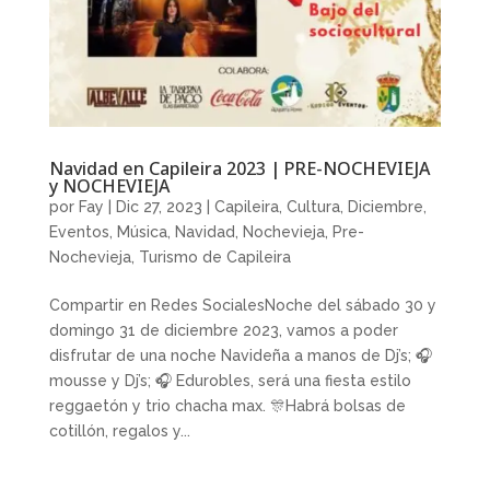
Navidad en Capileira 2023 | PRE-NOCHEVIEJA
y NOCHEVIEJA
por
Fay
|
Dic 27, 2023
|
Capileira
,
Cultura
,
Diciembre
,
Eventos
,
Música
,
Navidad
,
Nochevieja
,
Pre-
Nochevieja
,
Turismo de Capileira
Compartir en Redes SocialesNoche del sábado 30 y
domingo 31 de diciembre 2023, vamos a poder
disfrutar de una noche Navideña a manos de Dj’s; 🎧
mousse y Dj’s; 🎧 Edurobles, será una fiesta estilo
reggaetón y trio chacha max. 🎊Habrá bolsas de
cotillón, regalos y...