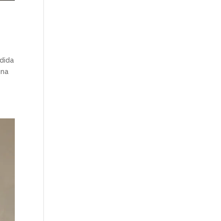
ndida
una