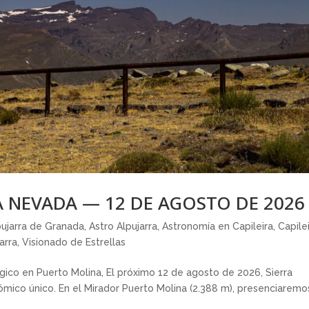
RA NEVADA — 12 DE AGOSTO DE 2026
pujarra de Granada
,
Astro Alpujarra
,
Astronomía en Capileira
,
Capile
arra
,
Visionado de Estrellas
co en Puerto Molina, El próximo 12 de agosto de 2026, Sierra
nómico único. En el Mirador Puerto Molina (2.388 m), presenciaremo
.