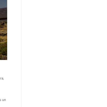
ira
,
s un