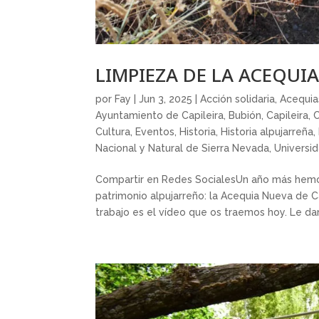
LIMPIEZA DE LA ACEQUI
por
Fay
|
Jun 3, 2025
|
Acción solidaria
,
Acequia
Ayuntamiento de Capileira
,
Bubión
,
Capileira
,
C
Cultura
,
Eventos
,
Historia
,
Historia alpujarreña
,
Nacional y Natural de Sierra Nevada
,
Universi
Compartir en Redes SocialesUn año más hemos
patrimonio alpujarreño: la Acequia Nueva de C
trabajo es el vídeo que os traemos hoy. Le dam