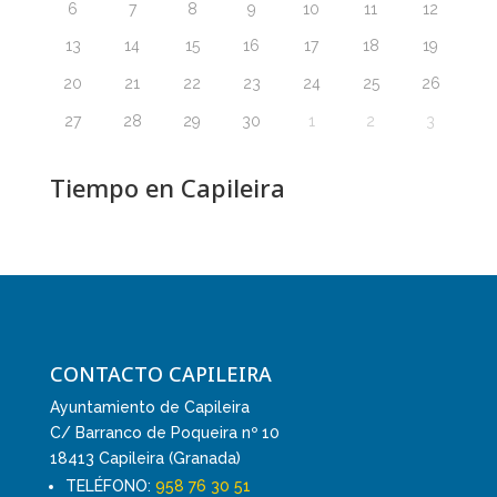
6
7
8
9
10
11
12
13
14
15
16
17
18
19
20
21
22
23
24
25
26
27
28
29
30
1
2
3
Tiempo en Capileira
CONTACTO CAPILEIRA
Ayuntamiento de Capileira
C/ Barranco de Poqueira nº 10
18413 Capileira (Granada)
TELÉFONO:
958 76 30 51