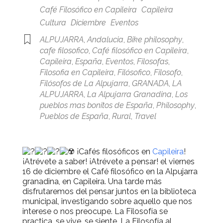
Café Filosófico en Capileira
Capileira
Cultura
Diciembre
Eventos
ALPUJARRA
,
Andalucia
,
Bike philosophy
,
cafe filosofico
,
Café filosófico en Capileira
,
Capileira
,
España
,
Eventos
,
Filosofas
,
Filosofia en Capileira
,
Filósofico
,
Filosofo
,
Filósofos de La Alpujarra
,
GRANADA
,
LA
ALPUJARRA
,
La Alpujarra Granadina
,
Los
pueblos mas bonitos de España
,
Philosophy
,
Pueblos de España
,
Rural
,
Travel
¡Cafés filosóficos en
Capileira
!
¡Atrévete a saber! ¡Atrévete a pensar! el viernes
16 de diciembre el Café filosófico en la Alpujarra
granadina, en Capileira. Una tarde más
disfrutaremos del pensar juntos en la biblioteca
municipal, investigando sobre aquello que nos
interese o nos preocupe. La Filosofía se
practica, se vive, se siente. La Filosofía al