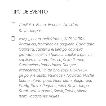
Descargar ICS
Google Calendar
TIPO DE EVENTO
Capileira
Enero
Eventos
Navidad
Reyes Magos
2023
,
5 enero
,
actividades
,
ALPUJARRA
,
Andalucia
,
barranco de poqueira
,
Cabalgata
,
Capileira
,
capileira el tiempo
,
capileira
granada
,
capileira hoteles
,
capileira que ver
,
capileira restaurantes
,
capileira tiempo
,
Caramelos
,
dromedarios
,
Dumper
,
experiencias
,
Fin de año 2022
,
GRANADA
,
grupo
,
Me Gusta
,
Mulhacen
,
Navidad
,
Noche
buena
,
oferta
,
papa Noel
,
plato alpujarreño
,
Pra69
,
Pra70
,
Regalos
,
relax
,
Reyes Magos
,
Rural
,
siete lagunas
,
Spain
,
Travel
,
ultima
hora
,
vacaciones
,
viajes