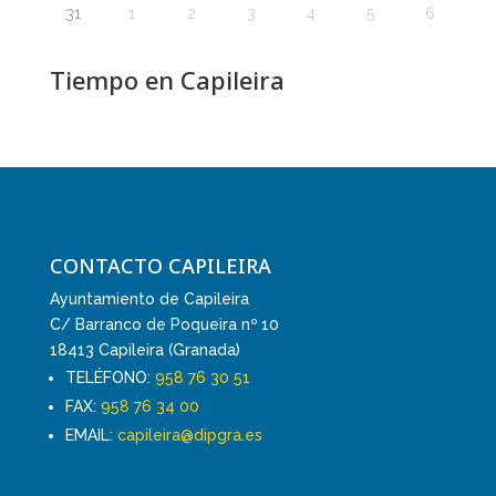
31
1
2
3
4
5
6
Tiempo en Capileira
CONTACTO CAPILEIRA
Ayuntamiento de Capileira
C/ Barranco de Poqueira nº 10
18413 Capileira (Granada)
TELÉFONO:
958 76 30 51
FAX:
958 76 34 00
EMAIL:
capileira@dipgra.es