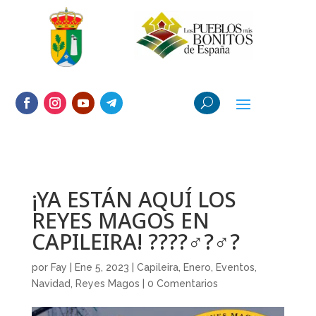
¡YA ESTÁN AQUÍ LOS
REYES MAGOS EN
CAPILEIRA! ????‍♂️?‍♂️?
por
Fay
|
Ene 5, 2023
|
Capileira
,
Enero
,
Eventos
,
Navidad
,
Reyes Magos
|
0 Comentarios