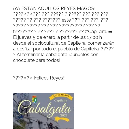
¡YA ESTÁN AQUÍ LOS REYES MAGOS!
????‍♂️?‍♂️??? ??? ???̃?? ? ???̃?? ??? ??? ???
????? ?? ??? ??????? este ??̃?. ??? ???, ???
????? ????? ??? ??? ?????????? ??? ??
f??????́? ? ?? ???? ? ??????́? ?? #Capileira. ➡️
El jueves 5 de enero, a partir de las 17:00 h
desde el sociocultural de Capileira, comenzarán
a desfilar por todo el pueblo de Capileira. ?????
? Al terminar la cabalgata ¡buñuelos con
chocolate para todos!
????‍♀️?‍♂️ Felices Reyes!!!